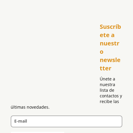
Inicio
Suscríb
América
USA
ete a 
El Club Hispano
nuestr
República Dominicana
o 
Puerto Rico
newsle
Global
tter
Política
Únete a 
nuestra 
lista de 
contactos y 
recibe las 
últimas novedades.
E-mail