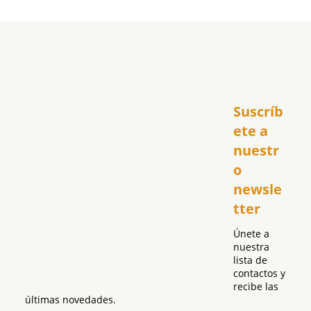
Inicio
Suscríb
América
USA
ete a 
El Club Hispano
nuestr
República Dominicana
o 
Puerto Rico
newsle
Global
tter
Política
Únete a 
nuestra 
lista de 
contactos y 
recibe las 
últimas novedades.