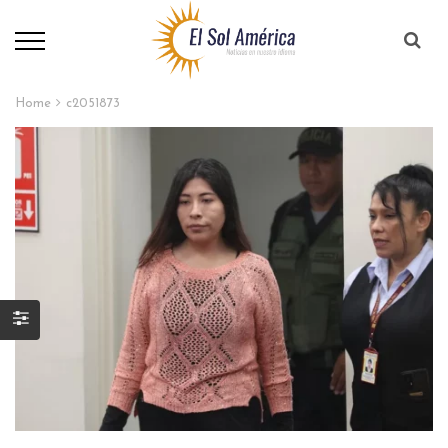
Home
c2051873