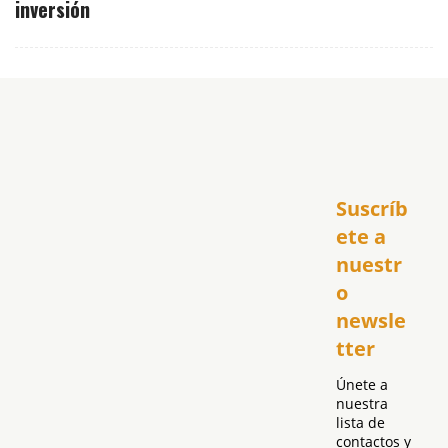
inversión
Inicio
Suscríb
América
USA
ete a 
El Club Hispano
nuestr
República Dominicana
o 
Puerto Rico
newsle
Global
tter
Política
Únete a 
nuestra 
lista de 
contactos y 