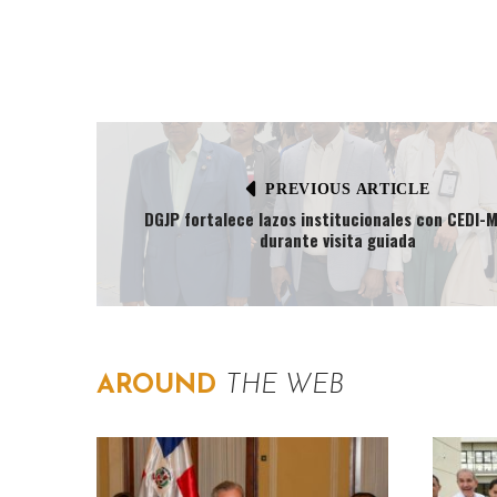
PREVIOUS ARTICLE
DGJP fortalece lazos institucionales con CEDI-
durante visita guiada
AROUND
THE WEB