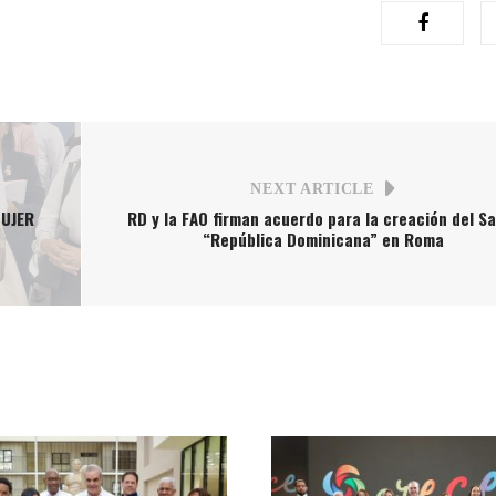
NEXT ARTICLE
MUJER
RD y la FAO firman acuerdo para la creación del S
“República Dominicana” en Roma