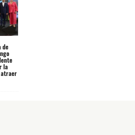
a de
ingo
dente
r la
 atraer