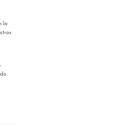
n la
stros
n
ndo