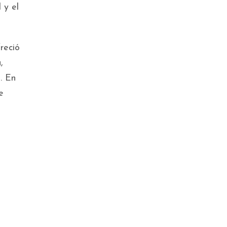
 y el
reció
,
. En
e