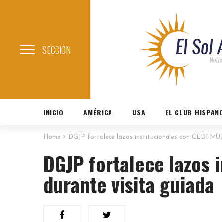
SECCIÓN
INICIO
AMÉRICA
USA
EL CLUB HISPAN
Home
DGJP fortalece lazos institucionales con CEDI-MU
DGJP fortalece lazos 
durante visita guiada