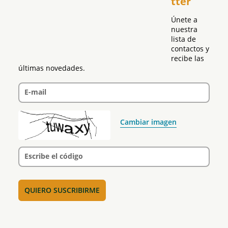
tter
Política
Únete a 
nuestra 
lista de 
contactos y 
recibe las 
últimas novedades.
E-mail
Cambiar imagen
Escribe el código