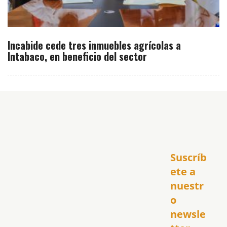
Incabide cede tres inmuebles agrícolas a
Intabaco, en beneficio del sector
Inicio
Suscríb
América
USA
ete a 
El Club Hispano
nuestr
República Dominicana
o 
Puerto Rico
newsle
Global