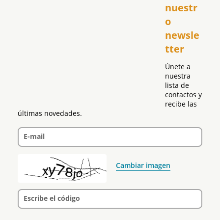
El Club Hispano
nuestr
República Dominicana
o 
Puerto Rico
newsle
Global
tter
Política
Únete a 
nuestra 
lista de 
contactos y 
recibe las 
últimas novedades.
E-mail
Cambiar imagen
Escribe el código