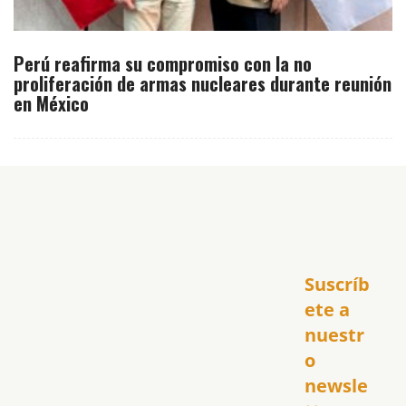
Perú reafirma su compromiso con la no
proliferación de armas nucleares durante reunión
en México
Inicio
Suscríb
América
USA
ete a 
El Club Hispano
nuestr
República Dominicana
o 
Puerto Rico
newsle
Global