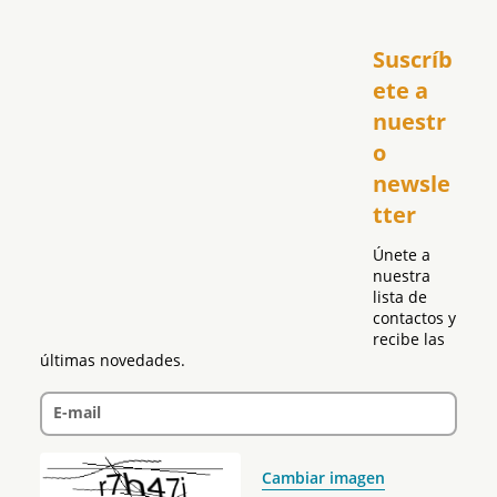
Inicio
Suscríb
América
USA
ete a 
El Club Hispano
nuestr
República Dominicana
o 
Puerto Rico
newsle
Global
tter
Política
Únete a 
nuestra 
lista de 
contactos y 
recibe las 
últimas novedades.
E-mail
Cambiar imagen