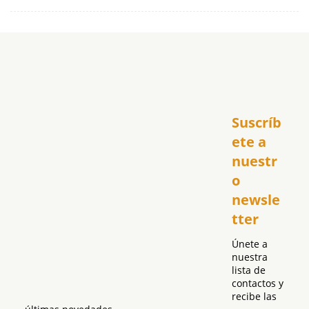
Inicio
Suscríb
América
USA
ete a 
El Club Hispano
nuestr
República Dominicana
o 
Puerto Rico
newsle
Global
tter
Política
Únete a 
nuestra 
lista de 
contactos y 
recibe las 