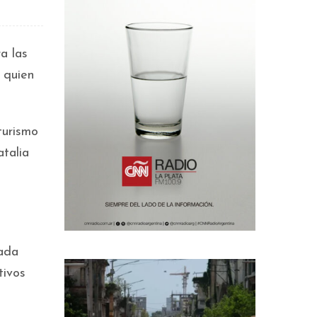
a las
 quien
turismo
atalia
cada
tivos