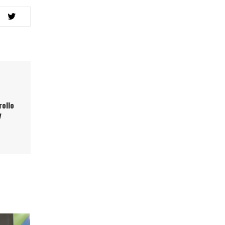
rollo
y