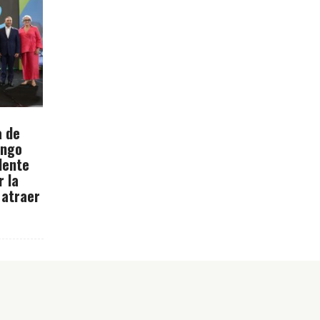
a de
ingo
dente
r la
 atraer