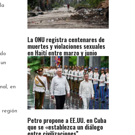
la
La ONU registra centenares de
muertes y violaciones sexuales
en Haití entre marzo y junio
ado
 un
nal, en
 región
Petro propone a EE.UU. en Cuba
que se «establezca un diálogo
entre civilizaciones”