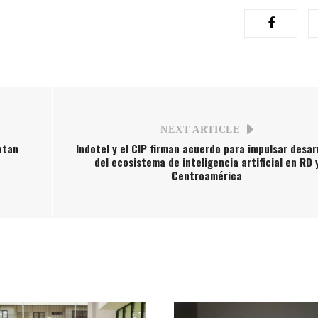
NEXT ARTICLE
otan
Indotel y el CIP firman acuerdo para impulsar desar
del ecosistema de inteligencia artificial en RD 
Centroamérica