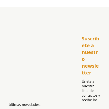
Inicio
Suscríb
América
USA
ete a 
El Club Hispano
nuestr
República Dominicana
o 
Puerto Rico
newsle
Global
tter
Política
Únete a 
nuestra 
lista de 
contactos y 
recibe las 
últimas novedades.