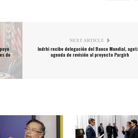
NEXT ARTICLE
apoyo
Indrhi recibe delegación del Banco Mundial, agot
es de
agenda de revisión al proyecto Pargirh