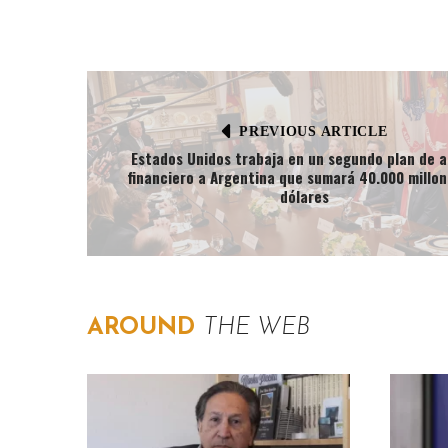
PREVIOUS ARTICLE
Estados Unidos trabaja en un segundo plan de 
financiero a Argentina que sumará 40.000 millon
dólares
AROUND
THE WEB