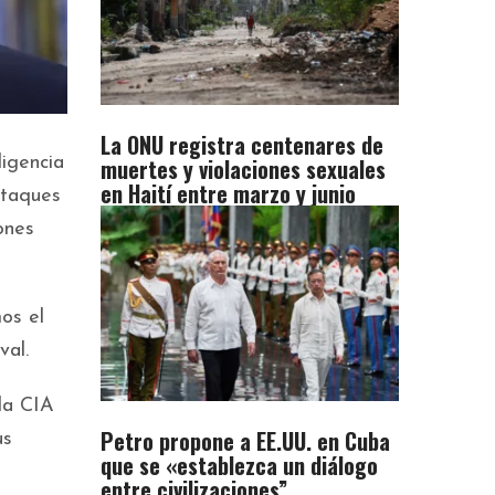
La ONU registra centenares de
muertes y violaciones sexuales
ligencia
en Haití entre marzo y junio
ataques
ones
os el
val.
la CIA
Petro propone a EE.UU. en Cuba
us
que se «establezca un diálogo
entre civilizaciones”