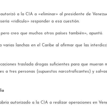
 autorizó a la CIA a «eliminar» al presidente de Venezue
ería «ridículo» responder a esa cuestión.
 pero creo que muchos otros países también», apuntó.
a varias lanchas en el Caribe al afirmar que las interdicc
ciones traslada drogas suficientes para que mueran m
s a tres personas (supuestos narcotraficantes) y salva
la
ría autorizado a la CIA a realizar operaciones en Ven