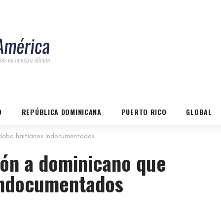
O
REPÚBLICA DOMINICANA
PUERTO RICO
GLOBAL
daba haitianos indocumentados
ón a dominicano que
 indocumentados