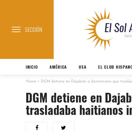
SECCIÓN
INICIO
AMÉRICA
USA
EL CLUB HISPAN
Home
DGM detiene en Dajabón a dominicano que trasla
DGM detiene en Dajab
trasladaba haitianos