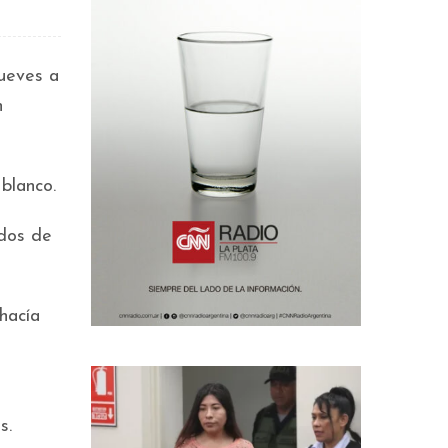
ueves a
n
blanco.
odos de
hacía
s.