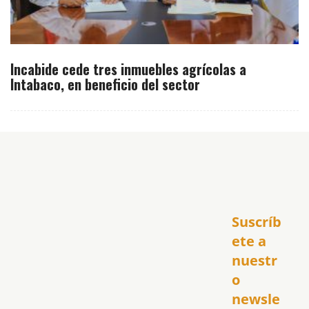
Incabide cede tres inmuebles agrícolas a
Intabaco, en beneficio del sector
Inicio
Suscríb
América
USA
ete a 
El Club Hispano
nuestr
República Dominicana
o 
Puerto Rico
newsle
Global