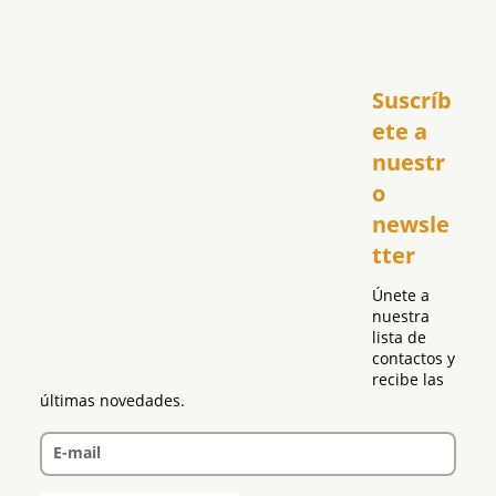
Inicio
Suscríb
América
USA
ete a 
El Club Hispano
nuestr
República Dominicana
o 
Puerto Rico
newsle
Global
tter
Política
Únete a 
nuestra 
lista de 
contactos y 
recibe las 
últimas novedades.
E-mail