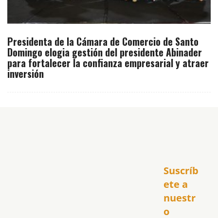
Presidenta de la Cámara de Comercio de Santo
Domingo elogia gestión del presidente Abinader
para fortalecer la confianza empresarial y atraer
inversión
Inicio
Suscríb
América
USA
ete a 
El Club Hispano
nuestr
República Dominicana
o 
Puerto Rico