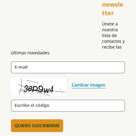
newsle
Global
tter
Política
Únete a 
nuestra 
lista de 
contactos y 
recibe las 
últimas novedades.
E-mail
Cambiar imagen
Escribe el código