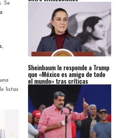
s
. Se
a
z
,
Sheinbaum le responde a Trump
que «México es amigo de todo
el mundo» tras críticas
 una
e listas