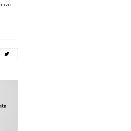
ativo.
nte