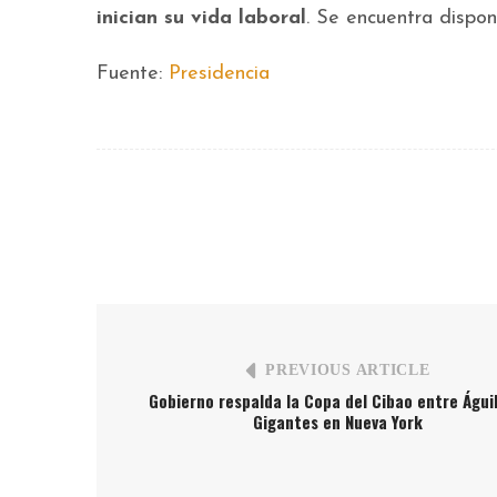
inician su vida laboral
. Se encuentra dispon
Fuente:
Presidencia
PREVIOUS ARTICLE
Gobierno respalda la Copa del Cibao entre Águil
Gigantes en Nueva York