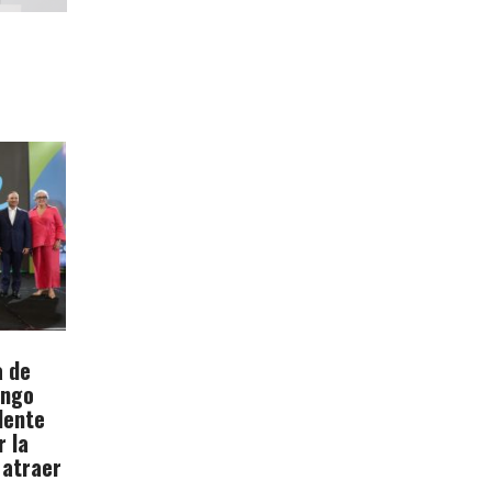
a de
ingo
dente
r la
 atraer