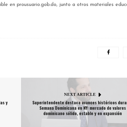
ible en prousuario.gob.do, junto a otros materiales educ
NEXT ARTICLE
as y
Superintendente destaca avances históricos dura
Semana Dominicana en NY: mercado de valores
dominicano sólido, estable y en expansión