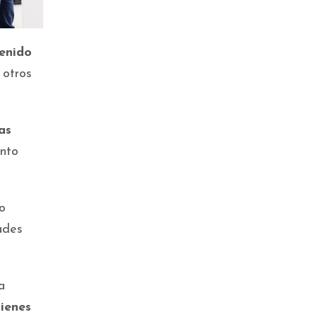
enido
 otros
as
anto
o
ades
a
ienes