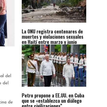
La ONU registra centenares de
muertes y violaciones sexuales
en Haití entre marzo y junio
al del
o del
Petro propone a EE.UU. en Cuba
que se «establezca un diálogo
cina de
entre civilizaciones”