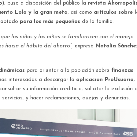
o)
, puso a disposición del público la
revista Ahorropoli
uento Lolo y la gran meta
, así como
artículos sobre l
adaptado
para los más pequeños
de la familia.
ue los niños y las niñas se familiaricen con el manejo
s hacia el hábito del ahorro”,
expresó
Natalia Sánche
y dinámicas
para orientar a la población sobre
finanzas
nas interesadas a descargar la
aplicación ProUsuario
,
nsultar su información crediticia, solicitar la exclusión d
ervicios, y hacer reclamaciones, quejas y denuncias.