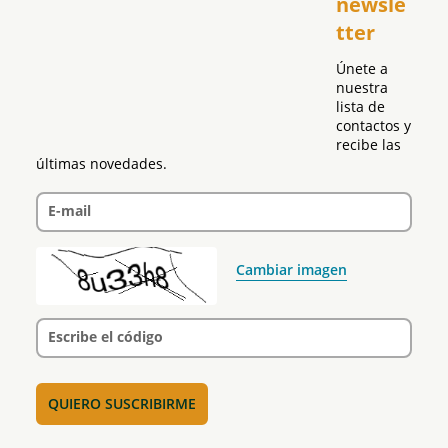
newsle
Global
tter
Política
Únete a 
nuestra 
lista de 
contactos y 
recibe las 
últimas novedades.
E-mail
Cambiar imagen
Escribe el código