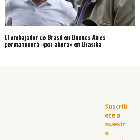
El embajador de Brasil en Buenos Aires
permanecerá «por ahora» en Brasilia
Inicio
Suscríb
América
USA
ete a 
El Club Hispano
nuestr
República Dominicana
o 
Puerto Rico