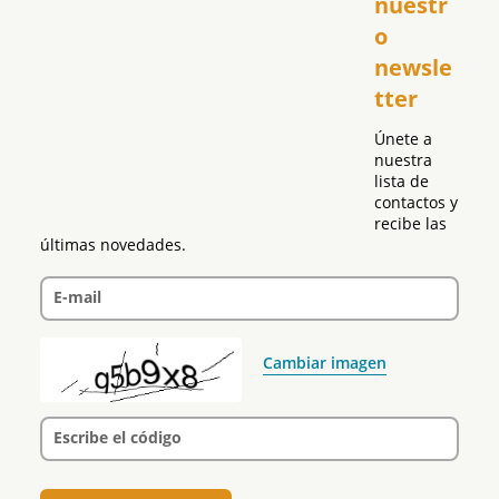
nuestr
República Dominicana
o 
Puerto Rico
newsle
Global
tter
Política
Únete a 
nuestra 
lista de 
contactos y 
recibe las 
últimas novedades.
E-mail
Cambiar imagen
Escribe el código