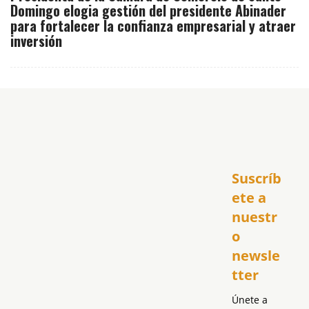
Domingo elogia gestión del presidente Abinader
para fortalecer la confianza empresarial y atraer
inversión
Inicio
Suscríb
América
USA
ete a 
El Club Hispano
nuestr
República Dominicana
o 
Puerto Rico
newsle
Global
tter
Política
Únete a 