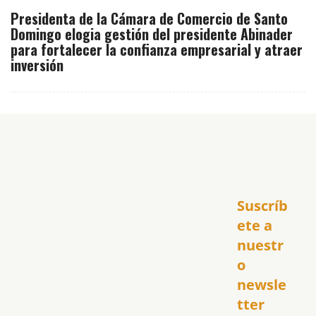
Presidenta de la Cámara de Comercio de Santo
Domingo elogia gestión del presidente Abinader
para fortalecer la confianza empresarial y atraer
inversión
Inicio
Suscríb
América
USA
ete a 
El Club Hispano
nuestr
República Dominicana
o 
Puerto Rico
newsle
Global
tter
Política