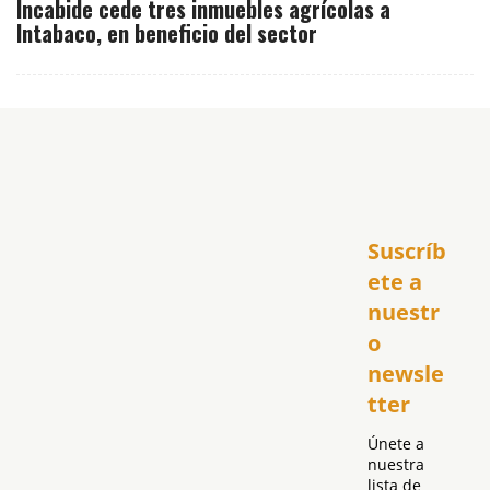
Incabide cede tres inmuebles agrícolas a
Intabaco, en beneficio del sector
Inicio
Suscríb
América
USA
ete a 
El Club Hispano
nuestr
República Dominicana
o 
Puerto Rico
newsle
Global
tter
Política
Únete a 
nuestra 
lista de 