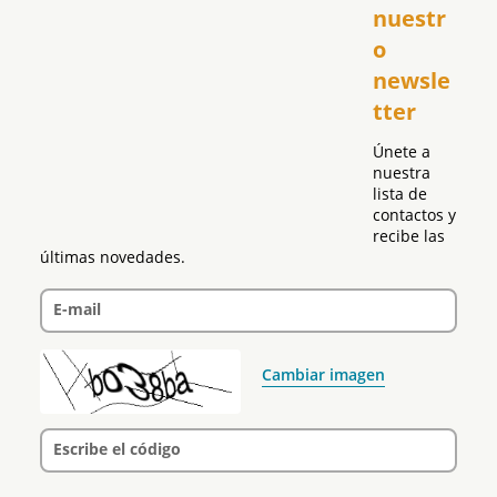
El Club Hispano
nuestr
República Dominicana
o 
Puerto Rico
newsle
Global
tter
Política
Únete a 
nuestra 
lista de 
contactos y 
recibe las 
últimas novedades.
E-mail
Cambiar imagen
Escribe el código