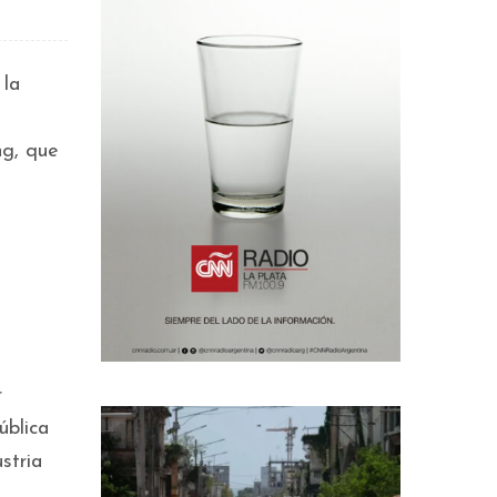
 la
ng, que
r
ública
stria