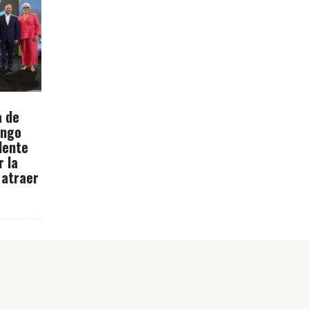
a de
ingo
dente
r la
 atraer