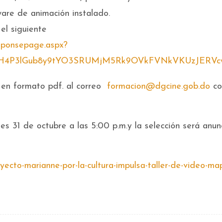
are de animación instalado.
el siguiente
esponsepage.aspx?
P3lGub8y9tYO3SRUMjM5Rk9OVkFVNkVKUzJERVcwUFc1
 en formato pdf. al correo
formacion@dgcine.gob.do
co
es 31 de octubre a las 5:00 p.m.y la selección será anun
yecto-marianne-por-la-cultura-impulsa-taller-de-video-ma