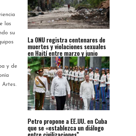
riencia
e las
endo su
La ONU registra centenares de
quipos
muertes y violaciones sexuales
en Haití entre marzo y junio
opa y de
onía
 Artes.
Petro propone a EE.UU. en Cuba
que se «establezca un diálogo
entre civilizaciones”