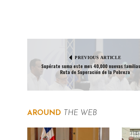
PREVIOUS ARTICLE
Supérate suma este mes 40,000 nuevas familias
Ruta de Superación de la Pobreza
AROUND
THE WEB