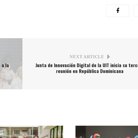
NEXT ARTICLE
 a la
Junta de Innovación Digital de la UIT inicia su ter
reunión en República Dominicana