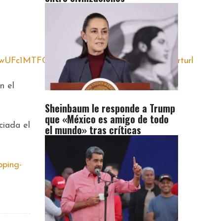
MTFCMy4u&origin=lprLink&route=shorturl
n el
Sheinbaum le responde a Trump
que «México es amigo de todo
ciada el
el mundo» tras críticas
pping-