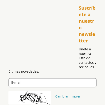
Inicio
Suscríb
América
USA
ete a 
El Club Hispano
nuestr
República Dominicana
o 
Puerto Rico
newsle
Global
tter
Política
Únete a 
nuestra 
lista de 
contactos y 
recibe las 
últimas novedades.
E-mail
Cambiar imagen