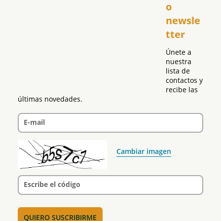
o 
Puerto Rico
newsle
Global
tter
Política
Únete a 
nuestra 
lista de 
contactos y 
recibe las 
últimas novedades.
E-mail
Cambiar imagen
Escribe el código