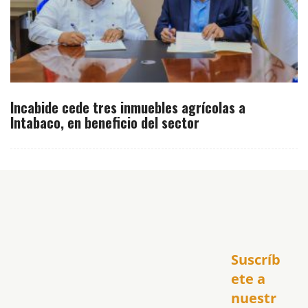
Incabide cede tres inmuebles agrícolas a
Intabaco, en beneficio del sector
Inicio
Suscríb
América
USA
ete a 
El Club Hispano
nuestr
República Dominicana