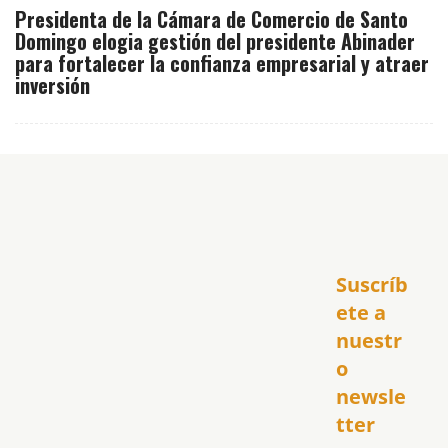
Presidenta de la Cámara de Comercio de Santo
Domingo elogia gestión del presidente Abinader
para fortalecer la confianza empresarial y atraer
inversión
Inicio
Suscríb
América
USA
ete a 
El Club Hispano
nuestr
República Dominicana
o 
Puerto Rico
newsle
Global
tter
Política