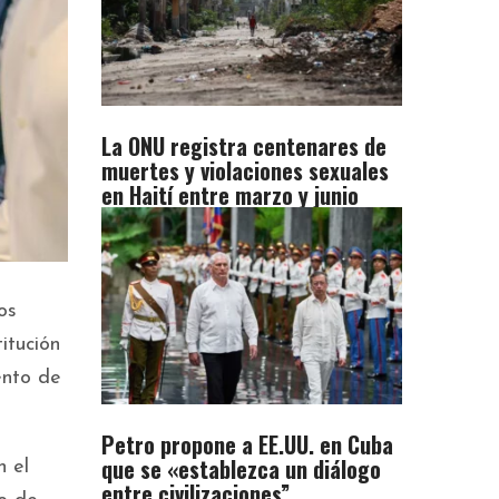
La ONU registra centenares de
muertes y violaciones sexuales
en Haití entre marzo y junio
os
itución
ento de
Petro propone a EE.UU. en Cuba
que se «establezca un diálogo
n el
entre civilizaciones”