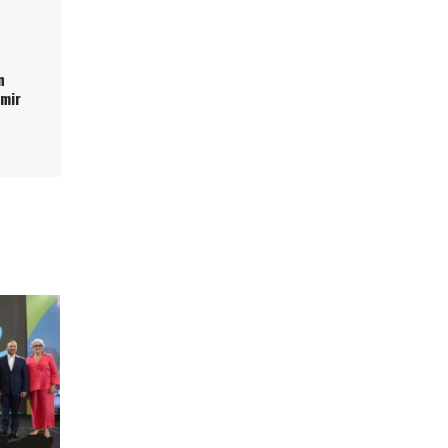
n
umir