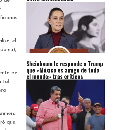
o de
e
iciarios
liza; el
edomu),
Sheinbaum le responde a Trump
que «México es amigo de todo
iento de
el mundo» tras críticas
 tal
era
primera
ró que,