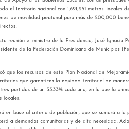
a de Apoyo a los Gobiernos Locales, con un presupuest
o el territorio nacional con 1,691,251 metros lineales d
iones de movilidad peatonal para más de 200,000 benef
irectos.
a reunión el ministro de la Presidencia, José Ignacio Pa
residente de la Federación Dominicana de Municipios (F
icó que los recursos de este Plan Nacional de Mejoram
 criterios que garanticen la equidad territorial de manera
 tres partidas de un 33.33% cada una, en la que la prim
 locales.
á en base al criterio de población, que se sumará a la 
cerá a demandas comunitarias y de alta necesidad. Acla