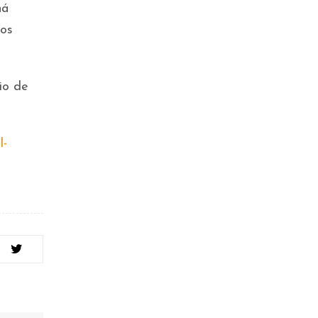
ná
los
io de
l-