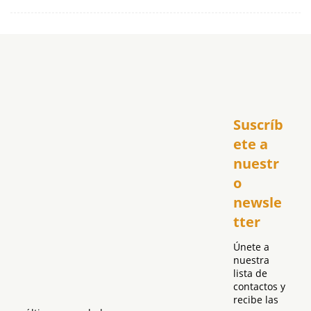
Inicio
Suscríb
América
USA
ete a 
El Club Hispano
nuestr
República Dominicana
o 
Puerto Rico
newsle
Global
tter
Política
Únete a 
nuestra 
lista de 
contactos y 
recibe las 