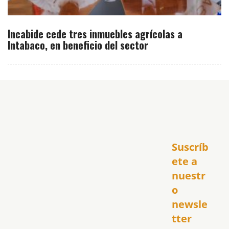
Incabide cede tres inmuebles agrícolas a
Intabaco, en beneficio del sector
Inicio
Suscríb
América
USA
ete a 
El Club Hispano
nuestr
República Dominicana
o 
Puerto Rico
newsle
Global
tter
Política