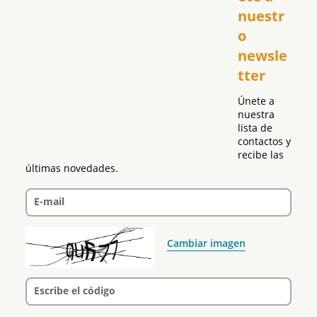
El Club Hispano
nuestr
República Dominicana
o 
Puerto Rico
newsle
Global
tter
Política
Únete a 
nuestra 
lista de 
contactos y 
recibe las 
últimas novedades.
E-mail
Cambiar imagen
Escribe el código