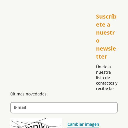
Inicio
Suscríb
América
USA
ete a 
El Club Hispano
nuestr
República Dominicana
o 
Puerto Rico
newsle
Global
tter
Política
Únete a 
nuestra 
lista de 
contactos y 
recibe las 
últimas novedades.
E-mail
Cambiar imagen