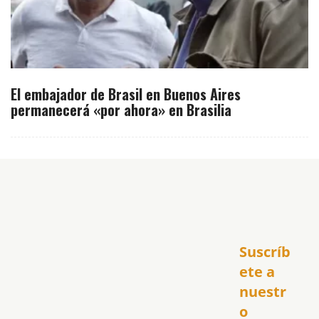
El embajador de Brasil en Buenos Aires
permanecerá «por ahora» en Brasilia
Inicio
Suscríb
América
USA
ete a 
El Club Hispano
nuestr
República Dominicana
o 
Puerto Rico