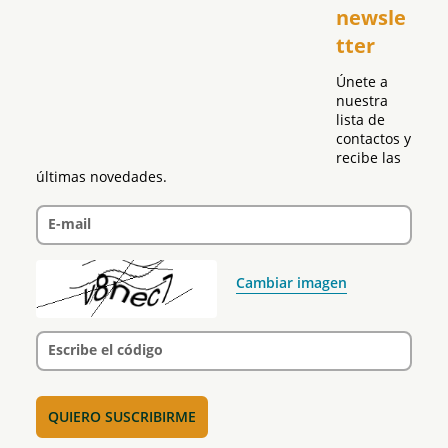
newsle
Global
tter
Política
Únete a 
nuestra 
lista de 
contactos y 
recibe las 
últimas novedades.
E-mail
Cambiar imagen
Escribe el código