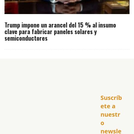
Trump impone un arancel del 15 % al insumo
clave para fabricar paneles solares y
semiconductores
Inicio
Suscríb
América
USA
ete a 
El Club Hispano
nuestr
República Dominicana
o 
Puerto Rico
newsle
Global