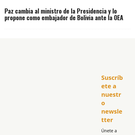
Paz cambia al ministro de la Presidencia y lo
propone como embajador de Bolivia ante la OEA
Inicio
Suscríb
América
USA
ete a 
El Club Hispano
nuestr
República Dominicana
o 
Puerto Rico
newsle
Global
tter
Política
Únete a 