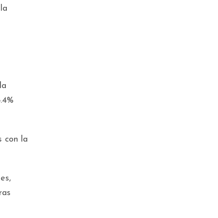
la
la
8.4%
s con la
es,
ras