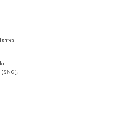
stentes
la
l (SNG);