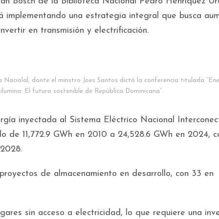
Juan Bosch de la Biblioteca Nacional Pedro Henríquez Ur
tá implementando una estrategia integral que busca au
invertir en transmisión y electrificación.
a Naciolal, donte el minstro Joes Santos dictó la conferencia titulada “En
lumina: El futuro sostenible de República Dominicana”.
gía inyectada al Sistema Eléctrico Nacional Intercone
ndo de 11,772.9 GWh en 2010 a 24,528.6 GWh en 2024, c
 2028.
proyectos de almacenamiento en desarrollo, con 33 en
ares sin acceso a electricidad, lo que requiere una inve