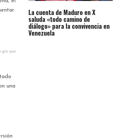
eña, el
mentar
La cuenta de Maduro en X
saluda «todo camino de
diálogo» para la convivencia en
Venezuela
ergía que
ctado
on una
rsión