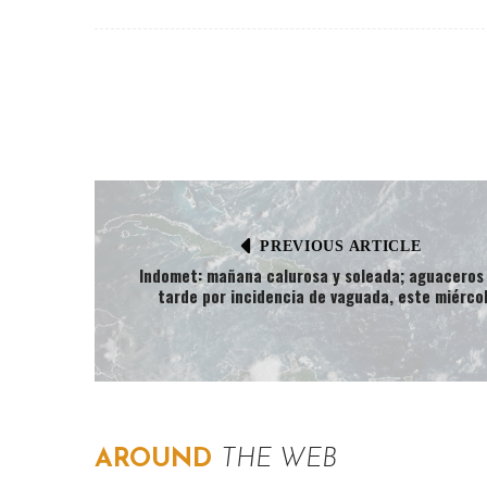
PREVIOUS ARTICLE
Indomet: mañana calurosa y soleada; aguaceros 
tarde por incidencia de vaguada, este miérco
AROUND
THE WEB