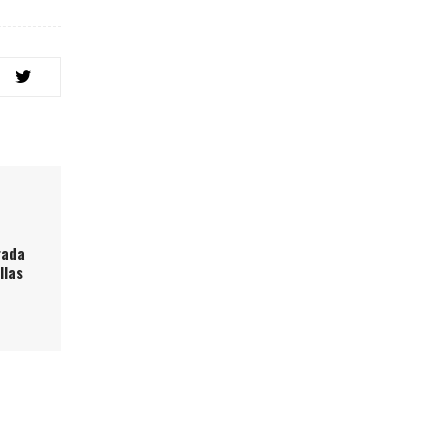
rada
llas