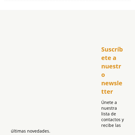
Inicio
Suscríb
América
USA
ete a 
El Club Hispano
nuestr
República Dominicana
o 
Puerto Rico
newsle
Global
tter
Política
Únete a 
nuestra 
lista de 
contactos y 
recibe las 
últimas novedades.