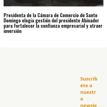
Presidenta de la Cámara de Comercio de Santo
Domingo elogia gestión del presidente Abinader
para fortalecer la confianza empresarial y atraer
inversión
Inicio
Suscríb
América
USA
ete a 
El Club Hispano
nuestr
República Dominicana
o 
Puerto Rico
newsle
Global