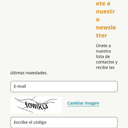
USA
ete a 
El Club Hispano
nuestr
República Dominicana
o 
Puerto Rico
newsle
Global
tter
Política
Únete a 
nuestra 
lista de 
contactos y 
recibe las 
últimas novedades.
E-mail
Cambiar imagen
Escribe el código