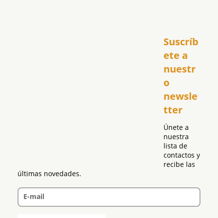
Inicio
Suscríb
América
USA
ete a 
El Club Hispano
nuestr
República Dominicana
o 
Puerto Rico
newsle
Global
tter
Política
Únete a 
nuestra 
lista de 
contactos y 
recibe las 
últimas novedades.
E-mail