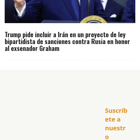
Trump pide incluir a Irán en un proyecto de ley
bipartidista de sanciones contra Rusia en honor
al exsenador Graham
Inicio
Suscríb
América
USA
ete a 
El Club Hispano
nuestr
República Dominicana
o 
Puerto Rico