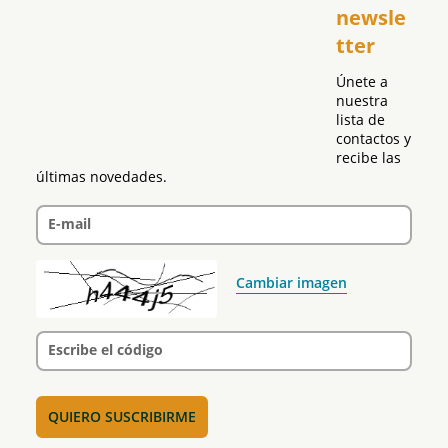
newsle
Global
tter
Política
Únete a 
nuestra 
lista de 
contactos y 
recibe las 
últimas novedades.
E-mail
Cambiar imagen
Escribe el código