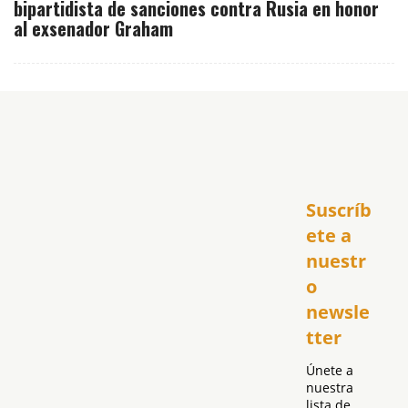
bipartidista de sanciones contra Rusia en honor
al exsenador Graham
Inicio
Suscríb
América
USA
ete a 
El Club Hispano
nuestr
República Dominicana
o 
Puerto Rico
newsle
Global
tter
Política
Únete a 
nuestra 
lista de 