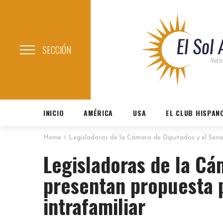
SECCIÓN
INICIO
AMÉRICA
USA
EL CLUB HISPAN
Home
Legisladoras de la Cámara de Diputados y el Senad
Legisladoras de la Cá
presentan propuesta p
intrafamiliar