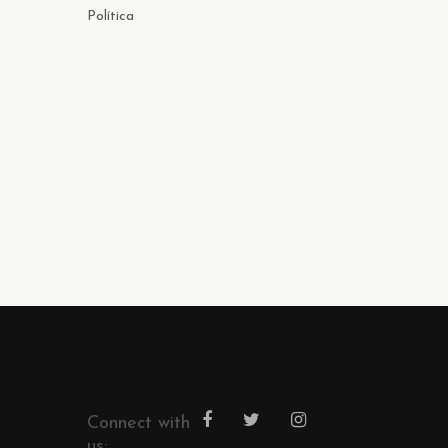
Política
Connect with
us: