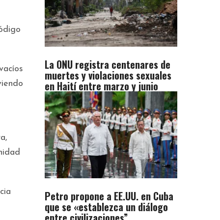
Código
La ONU registra centenares de
 vacíos
muertes y violaciones sexuales
en Haití entre marzo y junio
viendo
a,
nidad
cia
Petro propone a EE.UU. en Cuba
que se «establezca un diálogo
entre civilizaciones”