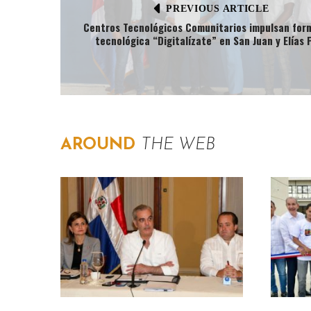
PREVIOUS ARTICLE
Centros Tecnológicos Comunitarios impulsan for
tecnológica “Digitalízate” en San Juan y Elías 
AROUND
THE WEB