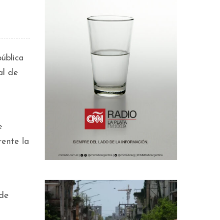
ública
al de
e
rente la
 de