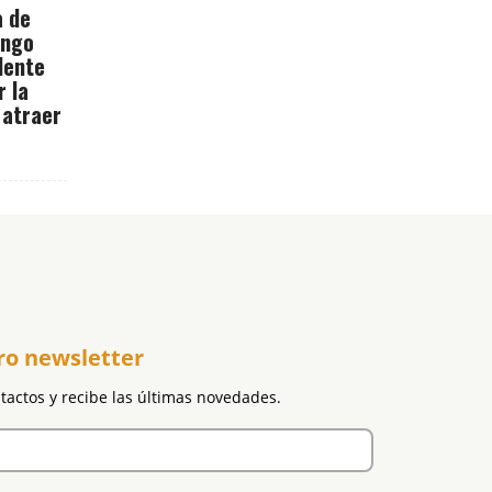
a de
ingo
dente
r la
 atraer
ro newsletter
ntactos y recibe las últimas novedades.