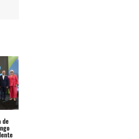
a de
ingo
dente