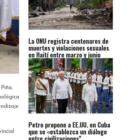
La ONU registra centenares de
muertes y violaciones sexuales
en Haití entre marzo y junio
 Piña,
nológica
endizaje
Petro propone a EE.UU. en Cuba
que se «establezca un diálogo
incial
entre civilizaciones”