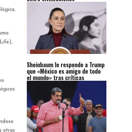
lógica.
como
Life),
Sheinbaum le responde a Trump
que «México es amigo de todo
el mundo» tras críticas
su
lógicos
ándose
a otras