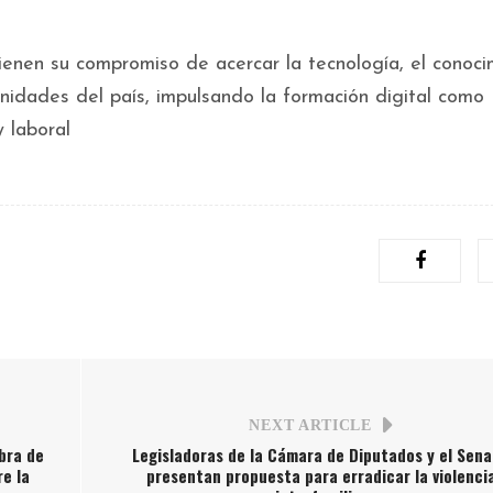
enen su compromiso de acercar la tecnología, el conoci
nidades del país, impulsando la formación digital como
y laboral
NEXT ARTICLE
bra de
Legisladoras de la Cámara de Diputados y el Sen
re la
presentan propuesta para erradicar la violenci