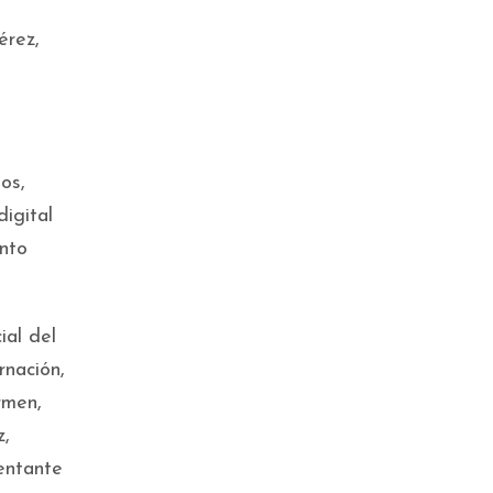
érez,
os,
igital
ento
ial del
rnación,
rmen,
z,
entante