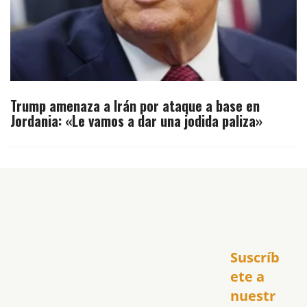
Trump amenaza a Irán por ataque a base en
Jordania: «Le vamos a dar una jodida paliza»
Inicio
Suscríb
América
USA
ete a 
El Club Hispano
nuestr
República Dominicana