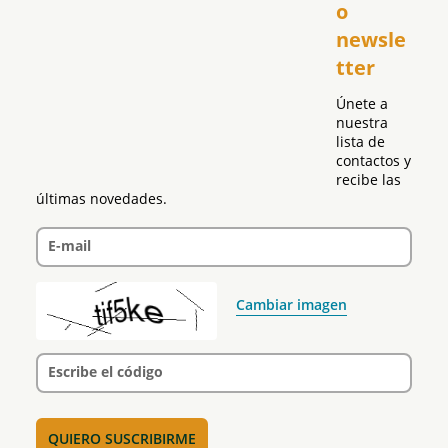
o 
Puerto Rico
newsle
Global
tter
Política
Únete a 
nuestra 
lista de 
contactos y 
recibe las 
últimas novedades.
E-mail
Cambiar imagen
Escribe el código