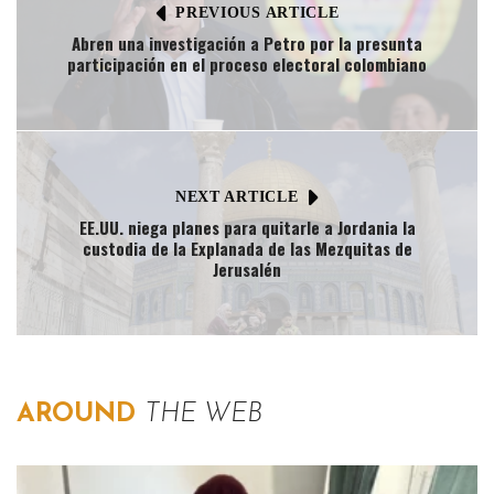
PREVIOUS ARTICLE
Abren una investigación a Petro por la presunta
participación en el proceso electoral colombiano
NEXT ARTICLE
EE.UU. niega planes para quitarle a Jordania la
custodia de la Explanada de las Mezquitas de
Jerusalén
AROUND
THE WEB