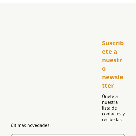
Inicio
Suscríb
América
USA
ete a 
El Club Hispano
nuestr
República Dominicana
o 
Puerto Rico
newsle
Global
tter
Política
Únete a 
nuestra 
lista de 
contactos y 
recibe las 
últimas novedades.