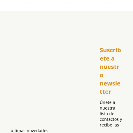
Inicio
Suscríb
América
USA
ete a 
El Club Hispano
nuestr
República Dominicana
o 
Puerto Rico
newsle
Global
tter
Política
Únete a 
nuestra 
lista de 
contactos y 
recibe las 
últimas novedades.