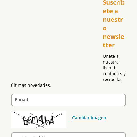
Suscríb
América
USA
ete a 
El Club Hispano
nuestr
República Dominicana
o 
Puerto Rico
newsle
Global
tter
Política
Únete a 
nuestra 
lista de 
contactos y 
recibe las 
últimas novedades.
E-mail
Cambiar imagen